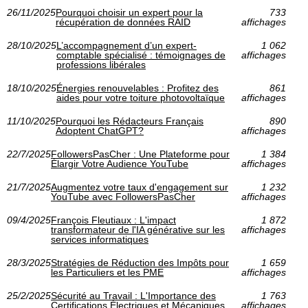
26/11/2025
Pourquoi choisir un expert pour la
733
récupération de données RAID
affichages
28/10/2025
L’accompagnement d’un expert-
1 062
comptable spécialisé : témoignages de
affichages
professions libérales
18/10/2025
Énergies renouvelables : Profitez des
861
aides pour votre toiture photovoltaïque
affichages
11/10/2025
Pourquoi les Rédacteurs Français
890
Adoptent ChatGPT?
affichages
22/7/2025
FollowersPasCher : Une Plateforme pour
1 384
Élargir Votre Audience YouTube
affichages
21/7/2025
Augmentez votre taux d'engagement sur
1 232
YouTube avec FollowersPasCher
affichages
09/4/2025
François Fleutiaux : L'impact
1 872
transformateur de l'IA générative sur les
affichages
services informatiques
28/3/2025
Stratégies de Réduction des Impôts pour
1 659
les Particuliers et les PME
affichages
25/2/2025
Sécurité au Travail : L'Importance des
1 763
Certifications Électriques et Mécaniques
affichages