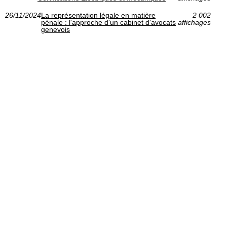
26/11/2024
La représentation légale en matière
2 002
pénale : l'approche d'un cabinet d'avocats
affichages
genevois