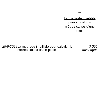
La méthode infaillible
pour calculer le
mètres carrés d'une
pièce
29/6/2023
La méthode infaillible pour calculer le
3 090
mètres carrés d'une pièce
affichages