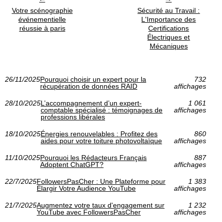
Votre scénographie
Sécurité au Travail :
événementielle
L'Importance des
réussie à paris
Certifications
Électriques et
Mécaniques
26/11/2025
Pourquoi choisir un expert pour la
732
récupération de données RAID
affichages
28/10/2025
L’accompagnement d’un expert-
1 061
comptable spécialisé : témoignages de
affichages
professions libérales
18/10/2025
Énergies renouvelables : Profitez des
860
aides pour votre toiture photovoltaïque
affichages
11/10/2025
Pourquoi les Rédacteurs Français
887
Adoptent ChatGPT?
affichages
22/7/2025
FollowersPasCher : Une Plateforme pour
1 383
Élargir Votre Audience YouTube
affichages
21/7/2025
Augmentez votre taux d'engagement sur
1 232
YouTube avec FollowersPasCher
affichages