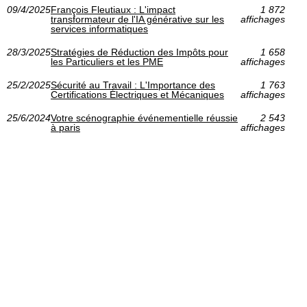
09/4/2025
François Fleutiaux : L'impact
1 872
transformateur de l'IA générative sur les
affichages
services informatiques
28/3/2025
Stratégies de Réduction des Impôts pour
1 658
les Particuliers et les PME
affichages
25/2/2025
Sécurité au Travail : L'Importance des
1 763
Certifications Électriques et Mécaniques
affichages
25/6/2024
Votre scénographie événementielle réussie
2 543
à paris
affichages