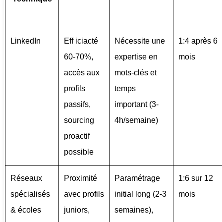
LinkedIn
Eff iciacté
Nécessite une
1:4 après 6
60-70%,
expertise en
mois
accès aux
mots-clés et
profils
temps
passifs,
important (3-
sourcing
4h/semaine)
proactif
possible
Réseaux
Proximité
Paramétrage
1:6 sur 12
spécialisés
avec profils
initial long (2-3
mois
& écoles
juniors,
semaines),