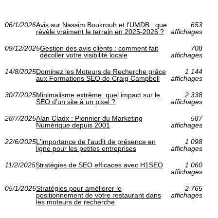
06/1/2026
Avis sur Nassim Boukrouh et l’UMDB : que
653
révèle vraiment le terrain en 2025‑2026 ?
affichages
09/12/2025
Gestion des avis clients : comment fait
708
décoller votre visibilité locale
affichages
14/8/2025
Dominez les Moteurs de Recherche grâce
1 144
aux Formations SEO de Craig Campbell
affichages
30/7/2025
Minimalisme extrême: quel impact sur le
2 338
SEO d'un site à un pixel ?
affichages
28/7/2025
Alan Cladx : Pionnier du Marketing
587
Numérique depuis 2001
affichages
22/6/2025
L'importance de l'audit de présence en
1 098
ligne pour les petites entreprises
affichages
11/2/2025
Stratégies de SEO efficaces avec H1SEO
1 060
affichages
05/1/2025
Stratégies pour améliorer le
2 765
positionnement de votre restaurant dans
affichages
les moteurs de recherche