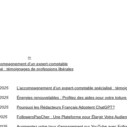
compagnement d’un expert-comptable
sé : témoignages de professions libérales
/2025
L’accompagnement d’un expert-comptable spécialisé : témoig
/2025
Énergies renouvelables : Profitez des aides pour votre toitur
/2025
Pourquoi les Rédacteurs Français Adoptent ChatGPT?
2025
FollowersPasCher : Une Plateforme pour Élargir Votre Audi
2025
Augmentez votre taux d'engagement sur YouTube avec Foll