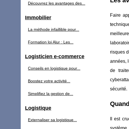
Les av
Découvrez les avantages des...
Faire ap
Immobilier
techniqu
La méthode infaillible pour...
meilleur
Formation loi Alur : Les...
laborato
risques 
Logisticien e-commerce
années, l
Conseils en logistique pour...
de trait
cyberatta
Boostez votre activité...
sécurité.
Simplifiez la gestion de...
Quand 
Logistique
Il est c
Externaliser sa logistique...
système.