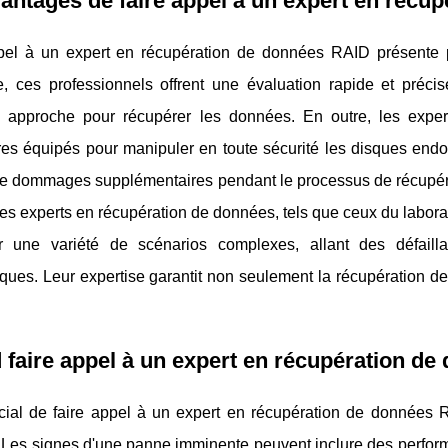
antages de faire appel à un expert en récu
pel à un expert en récupération de données RAID présente pl
e, ces professionnels offrent une évaluation rapide et préci
e approche pour récupérer les données. En outre, les expert
ires équipés pour manipuler en toute sécurité les disques en
de dommages supplémentaires pendant le processus de récupéra
es experts en récupération de données, tels que ceux du labor
er une variété de scénarios complexes, allant des défail
ques. Leur expertise garantit non seulement la récupération de
faire appel à un expert en récupération de 
rucial de faire appel à un expert en récupération de données
 Les signes d'une panne imminente peuvent inclure des perfor