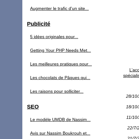
Augmenter le trafic d'un site...
Publicité
5 idées originales pour...
Getting Your PHP Needs Met...
Les meilleures pratiques pour...
L’ac
spéciali
Les chocolats de Pâques qui...
Les raisons pour solliciter...
28/10
SEO
18/10
11/10
Le modèle UMDB de Nassim...
22/7/
Avis sur Nassim Boukrouh et...
21/7/