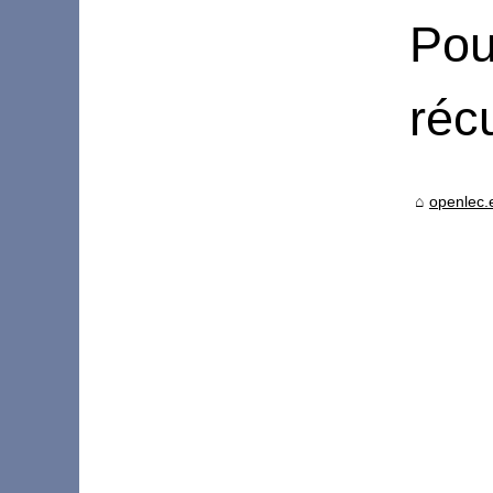
Pou
réc
openlec.