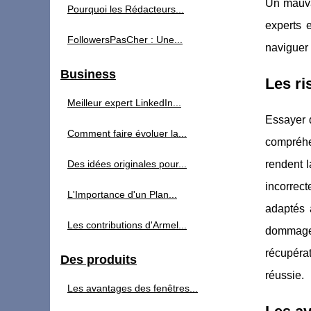
Un mauvai
Pourquoi les Rédacteurs...
experts 
FollowersPasCher : Une...
naviguer 
Business
Les ri
Meilleur expert LinkedIn...
Essayer 
Comment faire évoluer la...
compréhe
Des idées originales pour...
rendent l
incorrect
L'Importance d'un Plan...
adaptés 
Les contributions d'Armel...
dommage
récupérat
Des produits
réussie.
Les avantages des fenêtres...