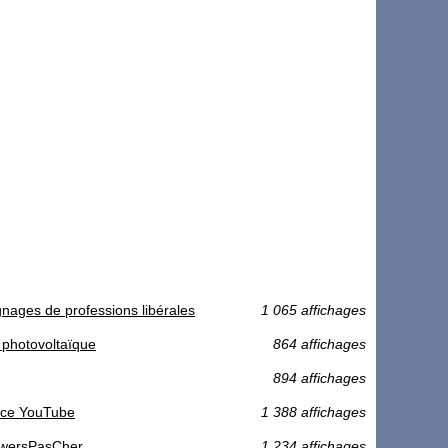
nages de professions libérales
1 065 affichages
e photovoltaïque
864 affichages
894 affichages
ence YouTube
1 388 affichages
owersPasCher
1 234 affichages