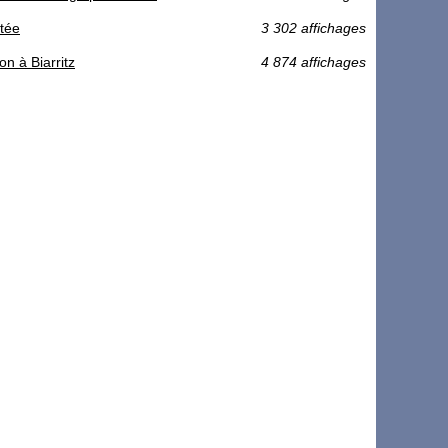
ptée
3 302 affichages
n à Biarritz
4 874 affichages