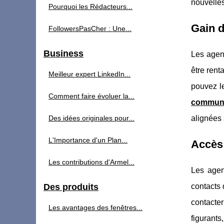
nouvelle
Pourquoi les Rédacteurs...
Gain d
FollowersPasCher : Une...
Business
Les agen
être rent
Meilleur expert LinkedIn...
pouvez le
Comment faire évoluer la...
communi
Des idées originales pour...
alignées 
L'Importance d'un Plan...
Accès 
Les contributions d'Armel...
Les agen
Des produits
contacts 
contacter
Les avantages des fenêtres...
figurant