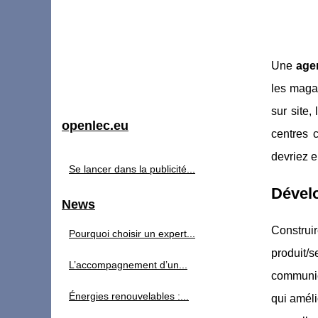
Une
age
les maga
sur site,
openlec.eu
centres 
devriez 
Se lancer dans la publicité...
Dévelo
News
Construi
Pourquoi choisir un expert...
produit/
L’accompagnement d’un...
communic
Énergies renouvelables :...
qui améli