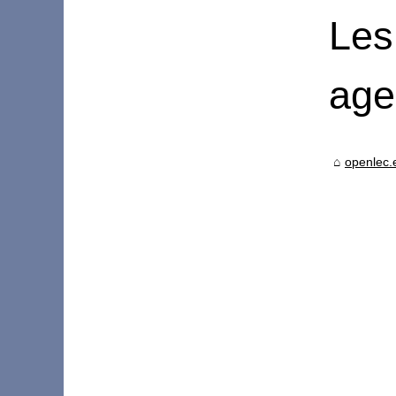
Les
age
openlec.