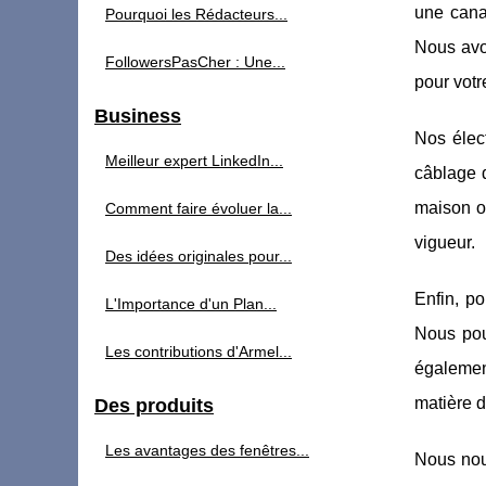
une cana
Pourquoi les Rédacteurs...
Nous avon
FollowersPasCher : Une...
pour votr
Business
Nos élect
Meilleur expert LinkedIn...
câblage d
maison ou
Comment faire évoluer la...
vigueur.
Des idées originales pour...
Enfin, po
L'Importance d'un Plan...
Nous pouv
Les contributions d'Armel...
également
matière d
Des produits
Les avantages des fenêtres...
Nous nou