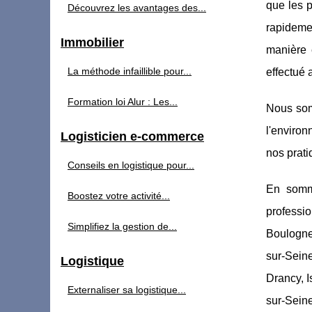
que les p
Découvrez les avantages des...
rapideme
Immobilier
manière e
La méthode infaillible pour...
effectué 
Formation loi Alur : Les...
Nous som
l'enviro
Logisticien e-commerce
nos prat
Conseils en logistique pour...
En somm
Boostez votre activité...
professio
Simplifiez la gestion de...
Boulogne-
sur-Sein
Logistique
Drancy, I
Externaliser sa logistique...
sur-Seine