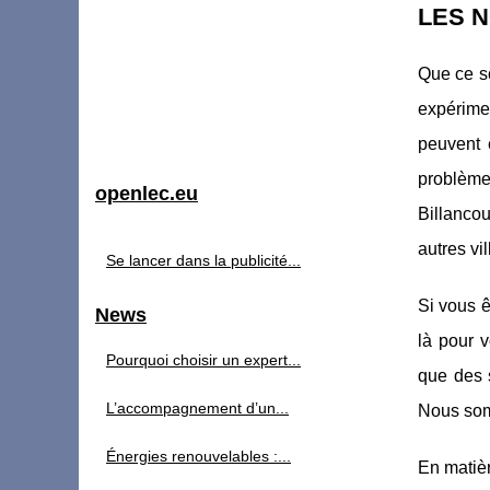
LES N
Que ce so
expérime
peuvent 
problème
openlec.eu
Billancou
autres vil
Se lancer dans la publicité...
Si vous ê
News
là pour 
Pourquoi choisir un expert...
que des 
L’accompagnement d’un...
Nous somm
Énergies renouvelables :...
En matièr