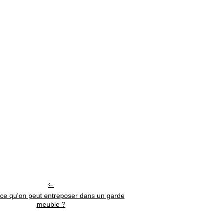
-ce qu'on peut entreposer dans un garde
meuble ?