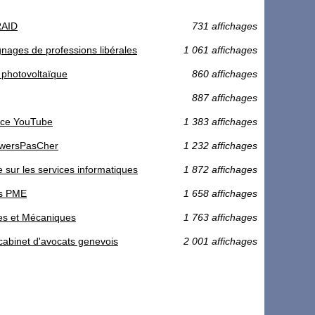
RAID
731 affichages
nages de professions libérales
1 061 affichages
e photovoltaïque
860 affichages
887 affichages
ence YouTube
1 383 affichages
owersPasCher
1 232 affichages
e sur les services informatiques
1 872 affichages
es PME
1 658 affichages
ques et Mécaniques
1 763 affichages
 cabinet d'avocats genevois
2 001 affichages