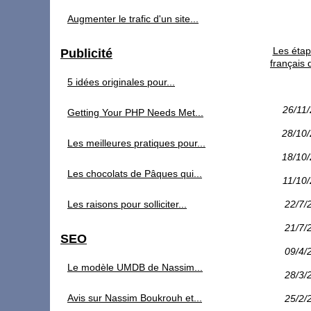
Augmenter le trafic d'un site...
Les étape
Publicité
français 
5 idées originales pour...
26/11
Getting Your PHP Needs Met...
28/10
Les meilleures pratiques pour...
18/10
Les chocolats de Pâques qui...
11/10
Les raisons pour solliciter...
22/7/
21/7/
SEO
09/4/
Le modèle UMDB de Nassim...
28/3/
Avis sur Nassim Boukrouh et...
25/2/