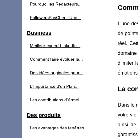
Pourquoi les Rédacteurs...
Commen
FollowersPasCher : Une...
L'une des
Business
de pointe
réel. Ce
Meilleur expert LinkedIn...
domaine 
Comment faire évoluer la...
d'imiter
Des idées originales pour...
émotions
L'Importance d'un Plan...
La con
Les contributions d'Armel...
Dans le m
Des produits
votre vie
ainsi de
Les avantages des fenêtres...
garantiss