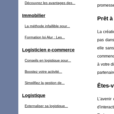
Découvrez les avantages des...
promesse 
Immobilier
Prêt à
La méthode infaillible pour...
La créati
Formation loi Alur : Les...
pas dans
elle sans
Logisticien e-commerce
commencer
Conseils en logistique pour...
à votre d
Boostez votre activité...
partenai
Simplifiez la gestion de...
Êtes-v
Logistique
L'avenir
Externaliser sa logistique...
d'interac