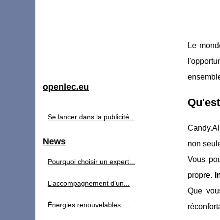
Le monde 
l'opportu
ensemble 
openlec.eu
Qu'est
Se lancer dans la publicité...
Candy.AI
News
non seul
Vous pou
Pourquoi choisir un expert...
propre.
I
L’accompagnement d’un...
Que vous
Énergies renouvelables :...
réconfort