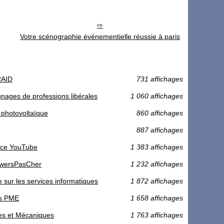
Votre scénographie événementielle réussie à paris
RAID
731 affichages
nages de professions libérales
1 060 affichages
e photovoltaïque
860 affichages
887 affichages
ence YouTube
1 383 affichages
owersPasCher
1 232 affichages
e sur les services informatiques
1 872 affichages
es PME
1 658 affichages
ques et Mécaniques
1 763 affichages