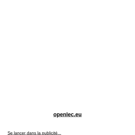
openlec.eu
Se lancer dans la publicité...