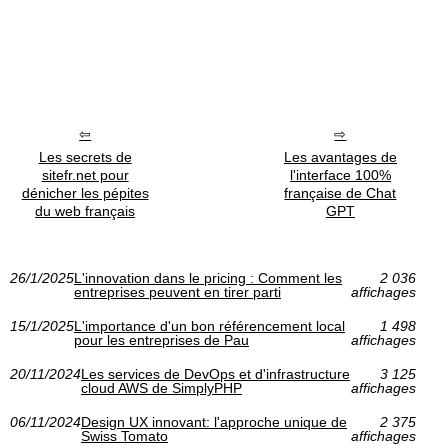
Les secrets de
Les avantages de
sitefr.net pour
l'interface 100%
dénicher les pépites
française de Chat
du web français
GPT
26/1/2025
L'innovation dans le pricing : Comment les
2 036
entreprises peuvent en tirer parti
affichages
15/1/2025
L'importance d'un bon référencement local
1 498
pour les entreprises de Pau
affichages
20/11/2024
Les services de DevOps et d'infrastructure
3 125
cloud AWS de SimplyPHP
affichages
06/11/2024
Design UX innovant: l'approche unique de
2 375
Swiss Tomato
affichages