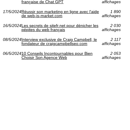
française de Chat GPT
affichages
17/5/2024
Réussir son marketing en ligne avec l'aide
1 890
de web-is-market.com
affichages
16/5/2024
Les secrets de sitefr.net pour dénicher les
2 030
pépites du web français
affichages
08/5/2024
Interview exclusive de Craig Campbell, le
2 117
fondateur de craigcampbellseo.com
affichages
06/5/2024
10 Conseils Incontournables pour Bien
2 053
Choisir Son Agence Web
affichages