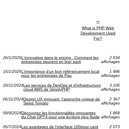
What is PHP Web
Development Used
For?
26/1/2025
L'innovation dans le pricing : Comment les
2 034
entreprises peuvent en tirer parti
affichages
15/1/2025
L'importance d'un bon référencement local
1 496
pour les entreprises de Pau
affichages
20/11/2024
Les services de DevOps et d'infrastructure
3 106
cloud AWS de SimplyPHP
affichages
06/11/2024
Design UX innovant: l'approche unique de
2 367
Swiss Tomato
affichages
09/9/2024
Découvrez les fonctionnalités innovantes
1 868
du Chat GPT4 pour une écriture plus fluide
affichages
05/7/2024
Les avantages de l'interface 100pour-cent
2 073