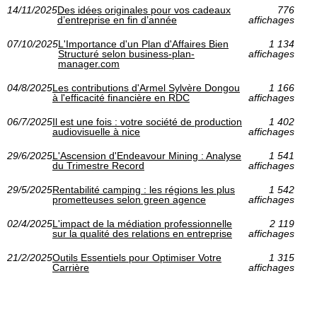
14/11/2025
Des idées originales pour vos cadeaux
776
d’entreprise en fin d’année
affichages
07/10/2025
L'Importance d'un Plan d'Affaires Bien
1 134
Structuré selon business-plan-
affichages
manager.com
04/8/2025
Les contributions d'Armel Sylvère Dongou
1 166
à l'efficacité financière en RDC
affichages
06/7/2025
Il est une fois : votre société de production
1 402
audiovisuelle à nice
affichages
29/6/2025
L'Ascension d'Endeavour Mining : Analyse
1 541
du Trimestre Record
affichages
29/5/2025
Rentabilité camping : les régions les plus
1 542
prometteuses selon green agence
affichages
02/4/2025
L'impact de la médiation professionnelle
2 119
sur la qualité des relations en entreprise
affichages
21/2/2025
Outils Essentiels pour Optimiser Votre
1 315
Carrière
affichages