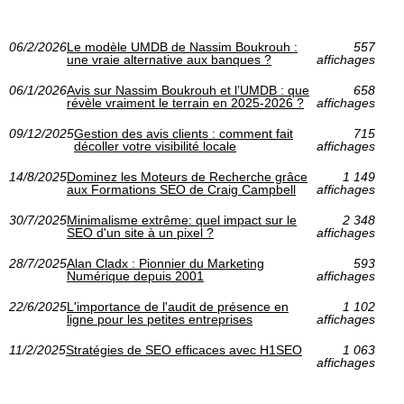
06/2/2026
Le modèle UMDB de Nassim Boukrouh :
557
une vraie alternative aux banques ?
affichages
06/1/2026
Avis sur Nassim Boukrouh et l’UMDB : que
658
révèle vraiment le terrain en 2025‑2026 ?
affichages
09/12/2025
Gestion des avis clients : comment fait
715
décoller votre visibilité locale
affichages
14/8/2025
Dominez les Moteurs de Recherche grâce
1 149
aux Formations SEO de Craig Campbell
affichages
30/7/2025
Minimalisme extrême: quel impact sur le
2 348
SEO d'un site à un pixel ?
affichages
28/7/2025
Alan Cladx : Pionnier du Marketing
593
Numérique depuis 2001
affichages
22/6/2025
L'importance de l'audit de présence en
1 102
ligne pour les petites entreprises
affichages
11/2/2025
Stratégies de SEO efficaces avec H1SEO
1 063
affichages