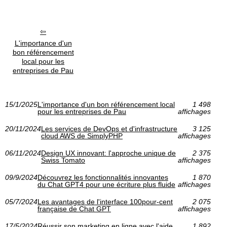
L'importance d'un
bon référencement
local pour les
entreprises de Pau
15/1/2025
L'importance d'un bon référencement local
1 498
pour les entreprises de Pau
affichages
20/11/2024
Les services de DevOps et d'infrastructure
3 125
cloud AWS de SimplyPHP
affichages
06/11/2024
Design UX innovant: l'approche unique de
2 375
Swiss Tomato
affichages
09/9/2024
Découvrez les fonctionnalités innovantes
1 870
du Chat GPT4 pour une écriture plus fluide
affichages
05/7/2024
Les avantages de l'interface 100pour-cent
2 075
française de Chat GPT
affichages
17/5/2024
Réussir son marketing en ligne avec l'aide
1 892