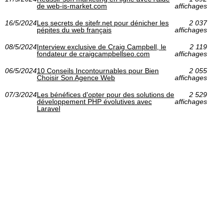
de web-is-market.com
affichages
16/5/2024
Les secrets de sitefr.net pour dénicher les
2 037
pépites du web français
affichages
08/5/2024
Interview exclusive de Craig Campbell, le
2 119
fondateur de craigcampbellseo.com
affichages
06/5/2024
10 Conseils Incontournables pour Bien
2 055
Choisir Son Agence Web
affichages
07/3/2024
Les bénéfices d'opter pour des solutions de
2 529
développement PHP évolutives avec
affichages
Laravel