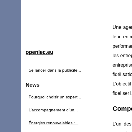
Une agen
leur ent
performa
openlec.eu
les entre
entrepri
Se lancer dans la publicité...
fidélisa
L'objecti
News
fidéliser 
Pourquoi choisir un expert...
Compé
L’accompagnement d’un...
Énergies renouvelables :...
L'un des