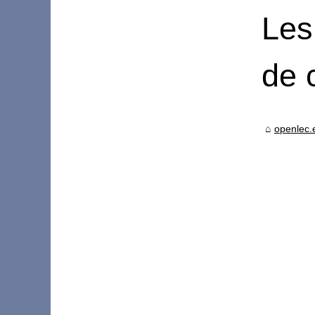
Les
de 
openlec.