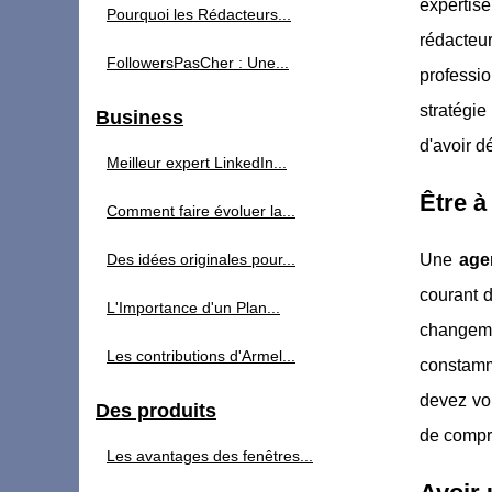
expertis
Pourquoi les Rédacteurs...
rédacteu
FollowersPasCher : Une...
professio
stratégie
Business
d'avoir d
Meilleur expert LinkedIn...
Être à
Comment faire évoluer la...
Des idées originales pour...
Une
age
courant d
L'Importance d'un Plan...
changeme
Les contributions d'Armel...
constamm
devez vou
Des produits
de compre
Les avantages des fenêtres...