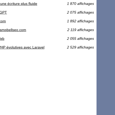
ne écriture plus fluide
1 870 affichages
t GPT
2 075 affichages
.com
1 892 affichages
gcampbellseo.com
2 119 affichages
Web
2 055 affichages
PHP évolutives avec Laravel
2 529 affichages