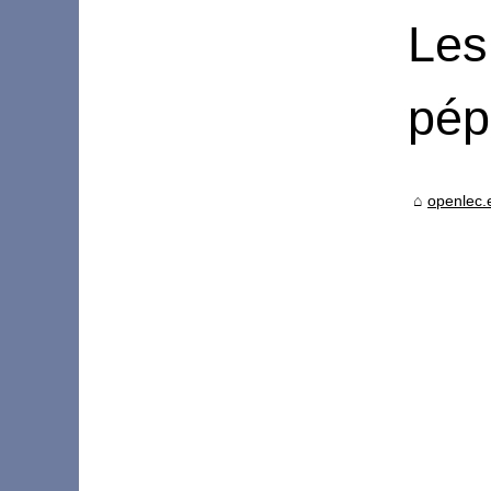
Les
pép
openlec.