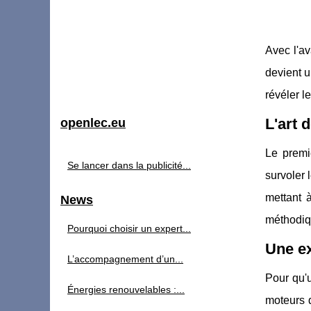
Avec l'av
devient u
révéler l
L'art 
openlec.eu
Le premi
Se lancer dans la publicité...
survoler 
mettant à
News
méthodiqu
Pourquoi choisir un expert...
Une ex
L’accompagnement d’un...
Pour qu'u
Énergies renouvelables :...
moteurs 