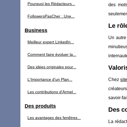
Pourquoi les Rédacteurs...
des mots
seulement
FollowersPasCher : Une...
Le rôl
Business
Un autre 
Meilleur expert LinkedIn...
minutieu
Comment faire évoluer la...
internaut
Valori
Des idées originales pour...
L'Importance d'un Plan...
Chez
site
créateurs
Les contributions d'Armel...
savoir-fa
Des produits
Des co
Les avantages des fenêtres...
La rédact