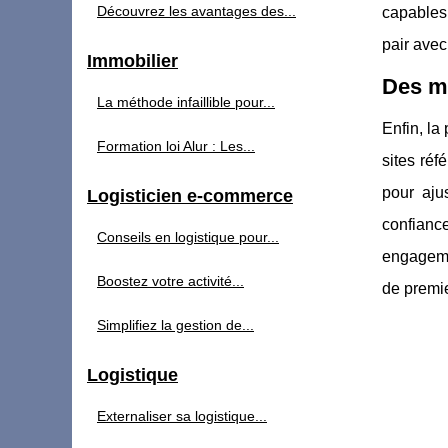
Découvrez les avantages des...
capables 
pair avec
Immobilier
Des mi
La méthode infaillible pour...
Enfin, la
Formation loi Alur : Les...
sites réf
pour aju
Logisticien e-commerce
confianc
Conseils en logistique pour...
engagemen
Boostez votre activité...
de premie
Simplifiez la gestion de...
Logistique
Externaliser sa logistique...