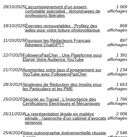
28/10/2025
L’accompagnement d’un expert-
1 069
comptable spécialisé : témoignages de
affichages
professions libérales
18/10/2025
Énergies renouvelables : Profitez des
868
aides pour votre toiture photovoltaïque
affichages
11/10/2025
Pourquoi les Rédacteurs Français
897
Adoptent ChatGPT?
affichages
22/7/2025
FollowersPasCher : Une Plateforme pour
1 391
Élargir Votre Audience YouTube
affichages
21/7/2025
Augmentez votre taux d'engagement sur
1 234
YouTube avec FollowersPasCher
affichages
28/3/2025
Stratégies de Réduction des Impôts pour
1 663
les Particuliers et les PME
affichages
25/2/2025
Sécurité au Travail : L'Importance des
1 766
Certifications Électriques et Mécaniques
affichages
26/11/2024
La représentation légale en matière
2 006
pénale : l'approche d'un cabinet d'avocats
affichages
genevois
25/6/2024
Votre scénographie événementielle réussie
2 546
à paris
affichages