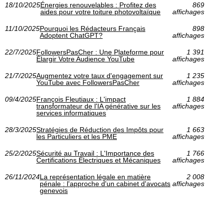
18/10/2025
Énergies renouvelables : Profitez des
869
aides pour votre toiture photovoltaïque
affichages
11/10/2025
Pourquoi les Rédacteurs Français
898
Adoptent ChatGPT?
affichages
22/7/2025
FollowersPasCher : Une Plateforme pour
1 391
Élargir Votre Audience YouTube
affichages
21/7/2025
Augmentez votre taux d'engagement sur
1 235
YouTube avec FollowersPasCher
affichages
09/4/2025
François Fleutiaux : L'impact
1 884
transformateur de l'IA générative sur les
affichages
services informatiques
28/3/2025
Stratégies de Réduction des Impôts pour
1 663
les Particuliers et les PME
affichages
25/2/2025
Sécurité au Travail : L'Importance des
1 766
Certifications Électriques et Mécaniques
affichages
26/11/2024
La représentation légale en matière
2 008
pénale : l'approche d'un cabinet d'avocats
affichages
genevois