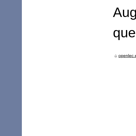
Aug
que
openlec.