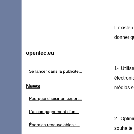
Il existe
donner qu
openlec.eu
1- Utili
Se lancer dans la publicité...
électroni
News
médias so
Pourquoi choisir un expert...
L’accompagnement d’un...
2- Optim
Énergies renouvelables :...
souhaite 