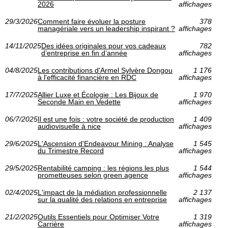
2026
affichages
29/3/2026
Comment faire évoluer la posture
378
managériale vers un leadership inspirant ?
affichages
14/11/2025
Des idées originales pour vos cadeaux
782
d’entreprise en fin d’année
affichages
04/8/2025
Les contributions d'Armel Sylvère Dongou
1 176
à l'efficacité financière en RDC
affichages
17/7/2025
Allier Luxe et Écologie : Les Bijoux de
1 970
Seconde Main en Vedette
affichages
06/7/2025
Il est une fois : votre société de production
1 409
audiovisuelle à nice
affichages
29/6/2025
L'Ascension d'Endeavour Mining : Analyse
1 545
du Trimestre Record
affichages
29/5/2025
Rentabilité camping : les régions les plus
1 544
prometteuses selon green agence
affichages
02/4/2025
L'impact de la médiation professionnelle
2 137
sur la qualité des relations en entreprise
affichages
21/2/2025
Outils Essentiels pour Optimiser Votre
1 319
Carrière
affichages