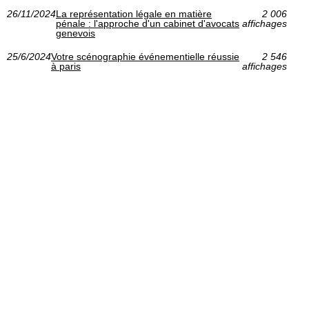
26/11/2024
La représentation légale en matière
2 006
pénale : l'approche d'un cabinet d'avocats
affichages
genevois
25/6/2024
Votre scénographie événementielle réussie
2 546
à paris
affichages