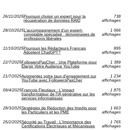
26/11/2025
Pourquoi choisir un expert pour la
738
récupération de données RAID
affichages
28/10/2025
L’accompagnement d’un expert-
1 066
comptable spécialisé : témoignages de
affichages
professions libérales
11/10/2025
Pourquoi les Rédacteurs Français
895
Adoptent ChatGPT?
affichages
22/7/2025
FollowersPasCher : Une Plateforme pour
1 389
Élargir Votre Audience YouTube
affichages
21/7/2025
Augmentez votre taux d'engagement sur
1 234
YouTube avec FollowersPasCher
affichages
09/4/2025
François Fleutiaux : L'impact
1 875
transformateur de l'IA générative sur les
affichages
services informatiques
28/3/2025
Stratégies de Réduction des Impôts pour
1 663
les Particuliers et les PME
affichages
25/2/2025
Sécurité au Travail : L'Importance des
1 765
Certifications Électriques et Mécaniques
affichages