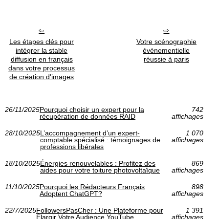
Les étapes clés pour
Votre scénographie
intégrer la stable
événementielle
diffusion en français
réussie à paris
dans votre processus
de création d'images
26/11/2025
Pourquoi choisir un expert pour la
742
récupération de données RAID
affichages
28/10/2025
L’accompagnement d’un expert-
1 070
comptable spécialisé : témoignages de
affichages
professions libérales
18/10/2025
Énergies renouvelables : Profitez des
869
aides pour votre toiture photovoltaïque
affichages
11/10/2025
Pourquoi les Rédacteurs Français
898
Adoptent ChatGPT?
affichages
22/7/2025
FollowersPasCher : Une Plateforme pour
1 391
Élargir Votre Audience YouTube
affichages