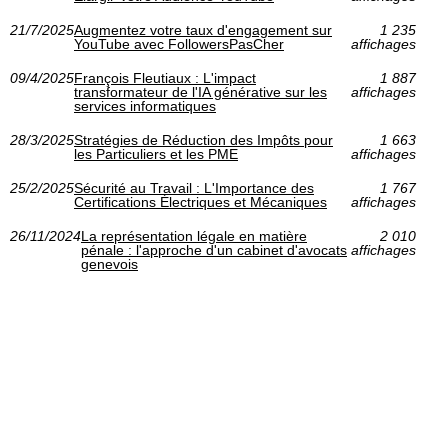
21/7/2025
Augmentez votre taux d'engagement sur
1 235
YouTube avec FollowersPasCher
affichages
09/4/2025
François Fleutiaux : L'impact
1 887
transformateur de l'IA générative sur les
affichages
services informatiques
28/3/2025
Stratégies de Réduction des Impôts pour
1 663
les Particuliers et les PME
affichages
25/2/2025
Sécurité au Travail : L'Importance des
1 767
Certifications Électriques et Mécaniques
affichages
26/11/2024
La représentation légale en matière
2 010
pénale : l'approche d'un cabinet d'avocats
affichages
genevois