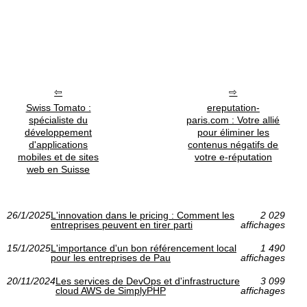
Swiss Tomato :
ereputation-
spécialiste du
paris.com : Votre allié
développement
pour éliminer les
d'applications
contenus négatifs de
mobiles et de sites
votre e-réputation
web en Suisse
26/1/2025
L'innovation dans le pricing : Comment les
2 029
entreprises peuvent en tirer parti
affichages
15/1/2025
L'importance d'un bon référencement local
1 490
pour les entreprises de Pau
affichages
20/11/2024
Les services de DevOps et d'infrastructure
3 099
cloud AWS de SimplyPHP
affichages