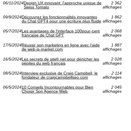
06/11/2024
Design UX innovant: l'approche unique de
2 362
Swiss Tomato
affichages
09/9/2024
Découvrez les fonctionnalités innovantes
1 862
du Chat GPT4 pour une écriture plus fluide
affichages
05/7/2024
Les avantages de l'interface 100pour-cent
2 068
française de Chat GPT
affichages
17/5/2024
Réussir son marketing en ligne avec l'aide
1 887
de web-is-market.com
affichages
16/5/2024
Les secrets de sitefr.net pour dénicher les
2 028
pépites du web français
affichages
08/5/2024
Interview exclusive de Craig Campbell, le
2 114
fondateur de craigcampbellseo.com
affichages
06/5/2024
10 Conseils Incontournables pour Bien
2 045
Choisir Son Agence Web
affichages