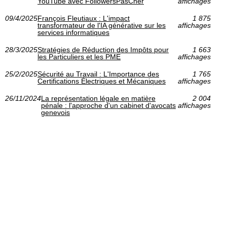
YouTube avec FollowersPasCher
affichages
09/4/2025
François Fleutiaux : L'impact
1 875
transformateur de l'IA générative sur les
affichages
services informatiques
28/3/2025
Stratégies de Réduction des Impôts pour
1 663
les Particuliers et les PME
affichages
25/2/2025
Sécurité au Travail : L'Importance des
1 765
Certifications Électriques et Mécaniques
affichages
26/11/2024
La représentation légale en matière
2 004
pénale : l'approche d'un cabinet d'avocats
affichages
genevois