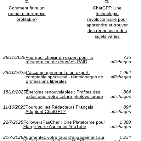
Comment faire un
ChatGPT: Une
rachat d'entreprise
technologie
profitable?
révolutionnaire pour
apprendre et trouver
des réponses à des
sujets variés
26/11/2025
Pourquoi choisir un expert pour la
736
récupération de données RAID
affichages
28/10/2025
L’accompagnement d’un expert-
1 064
comptable spécialisé : témoignages de
affichages
professions libérales
18/10/2025
Énergies renouvelables : Profitez des
864
aides pour votre toiture photovoltaïque
affichages
11/10/2025
Pourquoi les Rédacteurs Français
894
Adoptent ChatGPT?
affichages
22/7/2025
FollowersPasCher : Une Plateforme pour
1 388
Élargir Votre Audience YouTube
affichages
21/7/2025
Augmentez votre taux d'engagement sur
1 234