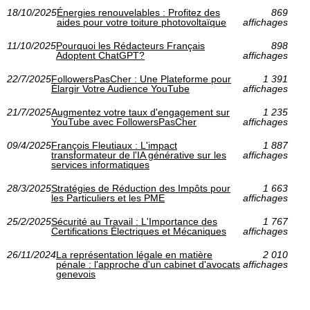
18/10/2025
Énergies renouvelables : Profitez des
869
aides pour votre toiture photovoltaïque
affichages
11/10/2025
Pourquoi les Rédacteurs Français
898
Adoptent ChatGPT?
affichages
22/7/2025
FollowersPasCher : Une Plateforme pour
1 391
Élargir Votre Audience YouTube
affichages
21/7/2025
Augmentez votre taux d'engagement sur
1 235
YouTube avec FollowersPasCher
affichages
09/4/2025
François Fleutiaux : L'impact
1 887
transformateur de l'IA générative sur les
affichages
services informatiques
28/3/2025
Stratégies de Réduction des Impôts pour
1 663
les Particuliers et les PME
affichages
25/2/2025
Sécurité au Travail : L'Importance des
1 767
Certifications Électriques et Mécaniques
affichages
26/11/2024
La représentation légale en matière
2 010
pénale : l'approche d'un cabinet d'avocats
affichages
genevois