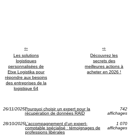
Les solutions
Découvrez les
logistiques
secrets des
personnalisées de
meilleures actions à
Etxe Logistika pour
acheter en 2026 !
répondre aux besoins
des entreprises de la
logistique 64
26/11/2025
Pourquoi choisir un expert pour la
742
récupération de données RAID
affichages
28/10/2025
L’accompagnement d’un expert-
1 070
comptable spécialisé : témoignages de
affichages
professions libérales